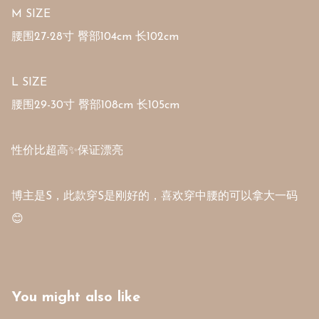
M SIZE

腰围27-28寸 臀部104cm 长102cm

L SIZE

腰围29-30寸 臀部108cm 长105cm

性价比超高✨保证漂亮

博主是S，此款穿S是刚好的，喜欢穿中腰的可以拿大一码
😊
You might also like