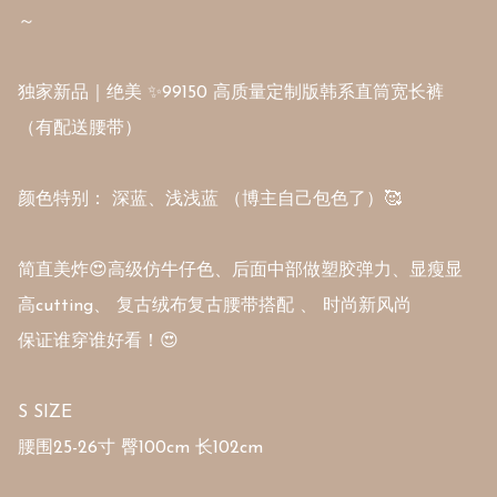
～

独家新品｜绝美 ✨99150 高质量定制版韩系直筒宽长裤 
（有配送腰带）

颜色特别： 深蓝、浅浅蓝 （博主自己包色了）🥰

简直美炸😍高级仿牛仔色、后面中部做塑胶弹力、显瘦显
高cutting、 复古绒布复古腰带搭配 、 时尚新风尚 

保证谁穿谁好看！😍

S SIZE

腰围25-26寸 臀100cm 长102cm
