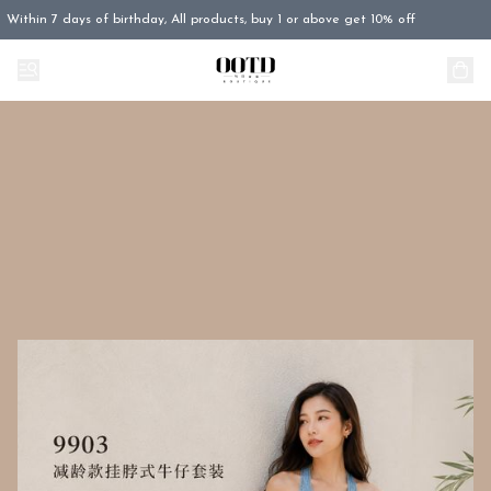
Within 7 days of birthday, All products, buy 1 or above get 10% off