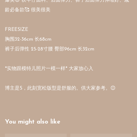
爆美😍 软牛仔面料、后面弹力、裤子后面弹力伸缩好、减
龄必备款🥰 很美很美

FREESIZE 

胸围32-36cm 长68cm

裤子后弹性 25-28寸腰 臀部96cm 长32cm

*实物跟模特儿照片一模一样* 大家放心入

博主是S，此刻宽松版型是舒服的。供大家参考。😊
You might also like