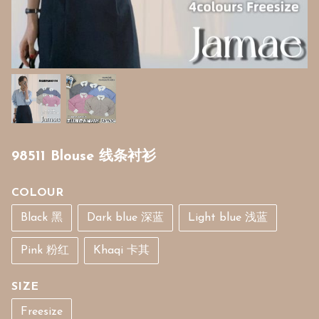
98511 Blouse 线条衬衫
COLOUR
Black 黑
Dark blue 深蓝
Light blue 浅蓝
Pink 粉红
Khaqi 卡其
SIZE
Freesize