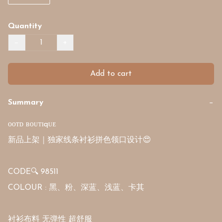
Quantity
−
+
Add to cart
Summary
−
ᴏᴏᴛᴅ ʙᴏᴜᴛɪqᴜᴇ

新品上架｜独家线条衬衫拼色领口设计😍

CODE🔍 98511

COLOUR : 黑、粉、深蓝、浅蓝、卡其

衬衫布料 无弹性 超舒服
