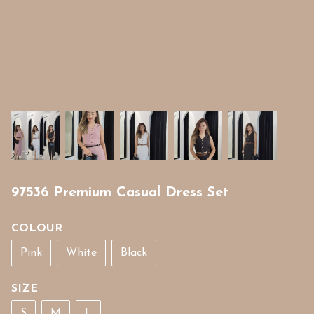
97536 Premium Casual Dress Set
COLOUR
Pink
White
Black
SIZE
S
M
L