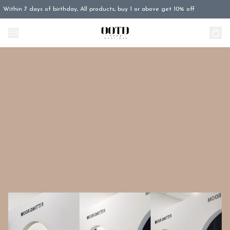
Within 7 days of birthday, All products, buy 1 or above get 10% off