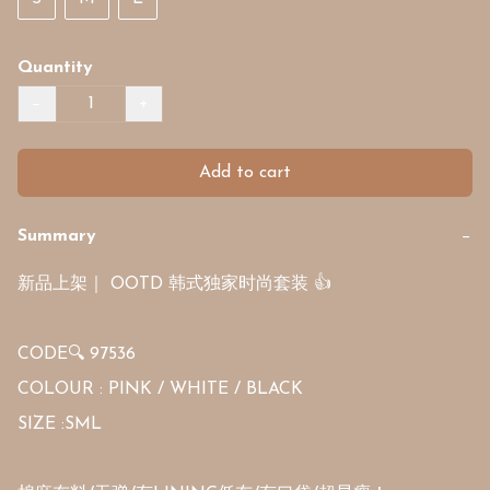
Quantity
−
+
Add to cart
Summary
−
新品上架｜ OOTD 韩式独家时尚套装 👍

CODE🔍 97536

COLOUR : PINK / WHITE / BLACK 

SIZE :SML 
