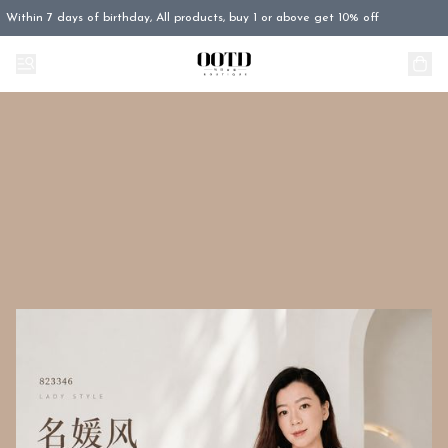
Within 7 days of birthday, All products, buy 1 or above get 10% off