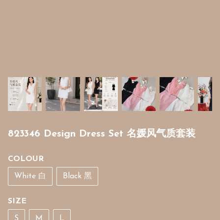
823346 Design Dress Set 名媛风气质套装
COLOUR
White 白
Black 黑
SIZE
S
M
L