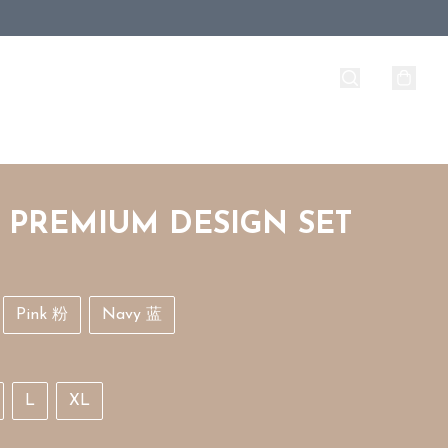
1 PREMIUM DESIGN SET
Pink 粉
Navy 蓝
L
XL