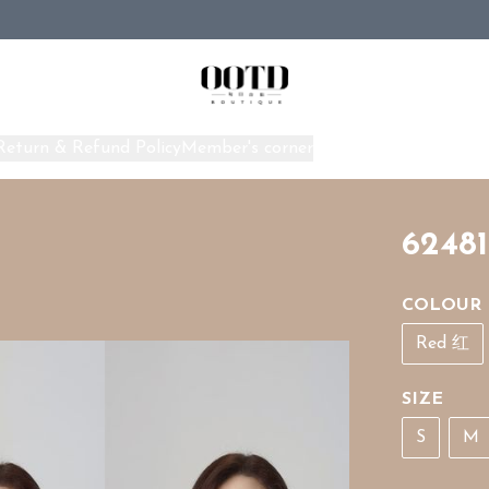
Return & Refund Policy
Member's corner
Home
6248
COLOUR
Red 红
SIZE
S
M