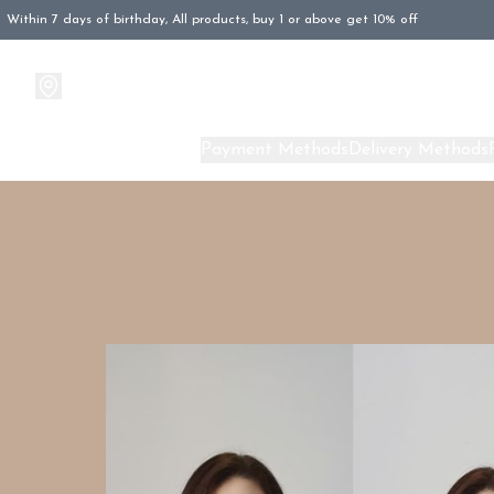
Within 7 days of birthday, All products, buy 1 or above get 10% off
Products
About Us
Payment Methods
Delivery Methods