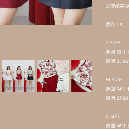
这套绝美😍
颜色：红、
S SIZE

胸围 32寸 长
腰围 25-26
M SIZE

胸围 34寸 长
腰围 27-28
L SIZE

胸围 36寸 长