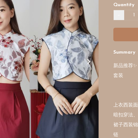
Quantity
−
Summary
新品推荐✨🧧
套装

上衣西装面
暗扣穿法、
裙子西装锦棉
链
