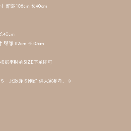
寸 臀部 108cm 长40cm

40cm

寸 臀部 112cm 长40cm

根据平时的SIZE下单即可

Ｓ，此款穿Ｓ刚好 供大家参考。☺️