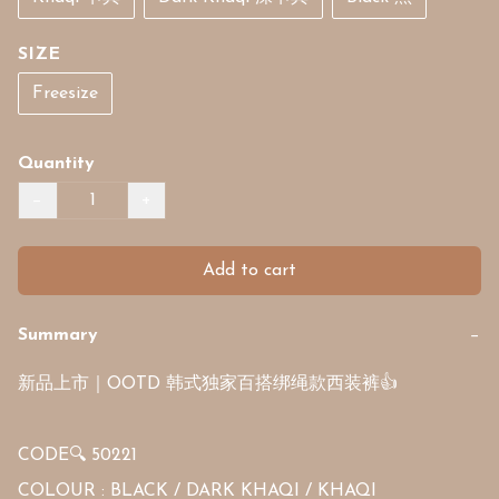
SIZE
Freesize
Quantity
−
+
Add to cart
Summary
−
新品上市｜OOTD 韩式独家百搭绑绳款西装裤👍

CODE🔍 50221

COLOUR : BLACK / DARK KHAQI / KHAQI 
