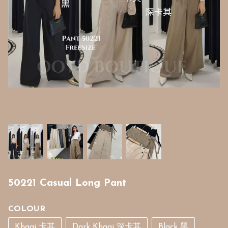
50221 Casual Long Pant
COLOUR
Khaqi 卡其
Dark Khaqi 深卡其
Black 黑