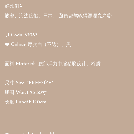
好比例💫 

旅游、海边度假、日常、 逛街都驾驭得漂漂亮亮😍

🛒 Code: 33067

❤️ Colour: 厚实白（不透）、黑

面料 Material:  腰部弹力申缩塑胶设计、棉质

尺寸 Size: *FREESIZE*

腰围 Waist 25-30寸
