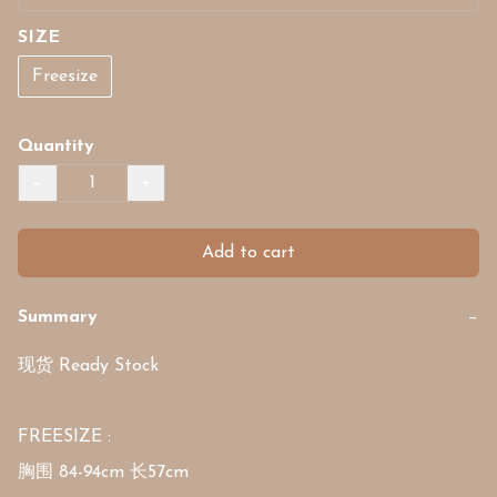
SIZE
Freesize
Quantity
−
+
Add to cart
Summary
−
现货 Ready Stock 

FREESIZE :

胸围 84-94cm 长57cm
