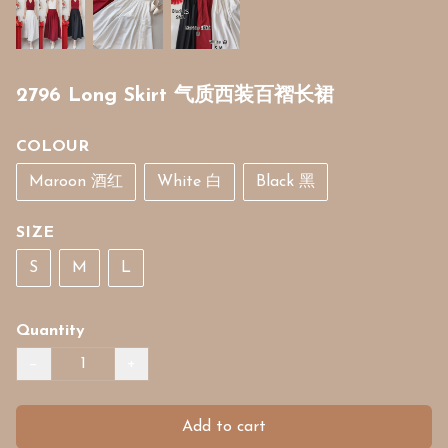
2796 Long Skirt 气质西装百褶长裙
COLOUR
Maroon 酒红
White 白
Black 黑
SIZE
S
M
L
Quantity
−
+
Add to cart