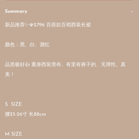
Summary
−
新品推荐✨🪭2796 百搭款百褶西装长裙

颜色：黑、白、酒红

品质极好👍 重身西装滑布、有里有裤子的、无弹性。真
美！

S  SIZE

腰25-26寸 长88cm 

M SIZE
