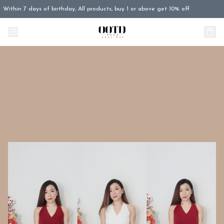
Within 7 days of birthday, All products, buy 1 or above get 10% off