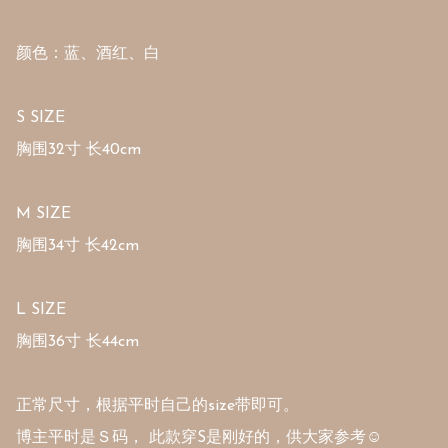
颜色：蓝、酒红、白

S SIZE 

胸围32寸 长40cm 

M SIZE 

胸围34寸 长42cm 

L SIZE 

胸围36寸 长44cm 

正常尺寸，根据平时自己的size带即可。

博主平时是Ｓ码， 此款穿S是刚好的，供大家参考☺️