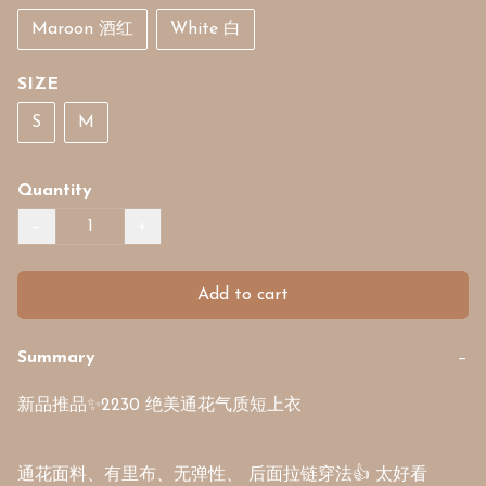
Maroon 酒红
White 白
SIZE
S
M
Quantity
−
+
Add to cart
Summary
−
新品推品✨2230 绝美通花气质短上衣

通花面料、有里布、无弹性、 后面拉链穿法👍 太好看
