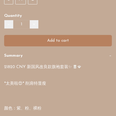
Quantity
−
+
Add to cart
Summary
−
21820 CNY 新国风改良款旗袍套装✨ 🧧🪭

*太美啦😍* 削肩特显瘦

颜色：紫、粉、裸粉
