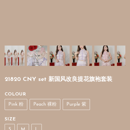
21820 CNY set 新国风改良提花旗袍套装
COLOUR
Pink 粉
Peach 裸粉
Purple 紫
SIZE
S
M
L