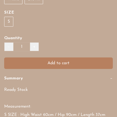
SIZE
S
Quantity
−
+
Add to cart
Summary
−
Ready Stock

Measurement: 

S SIZE : High Waist 60cm / Hip 90cm / Length 37cm
