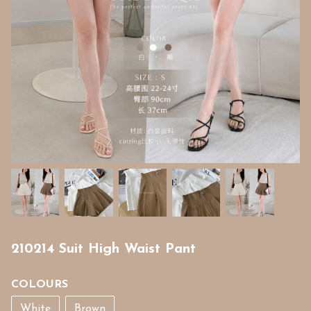
210214 Suit High Waist Pant
COLOURS
White
Brown