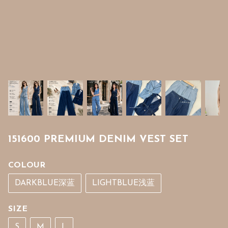
151600 PREMIUM DENIM VEST SET
COLOUR
DARKBLUE深蓝
LIGHTBLUE浅蓝
SIZE
S
M
L