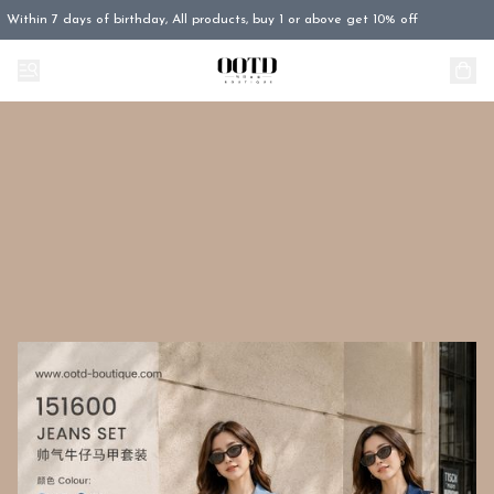
Within 7 days of birthday, All products, buy 1 or above get 10% off