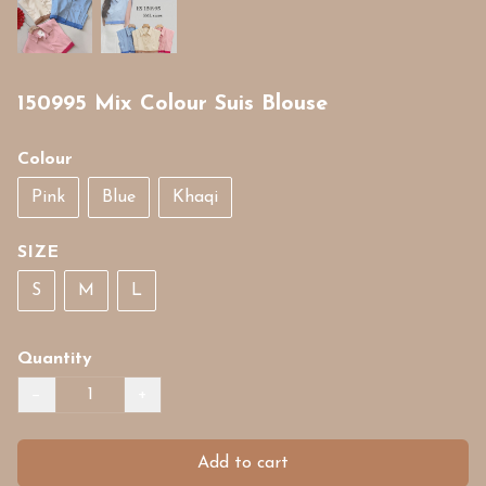
150995 Mix Colour Suis Blouse
Colour
Pink
Blue
Khaqi
SIZE
S
M
L
Quantity
−
+
Add to cart