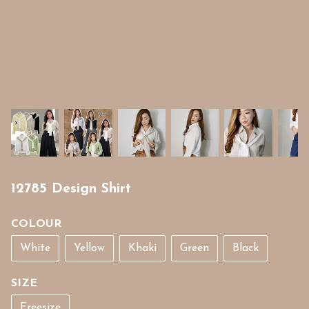
12785 Design Shirt
COLOUR
White
Yellow
Khaki
Green
Black
SIZE
Freesize