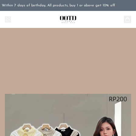
Within 7 days of birthday, All products, buy 1 or above get 10% off